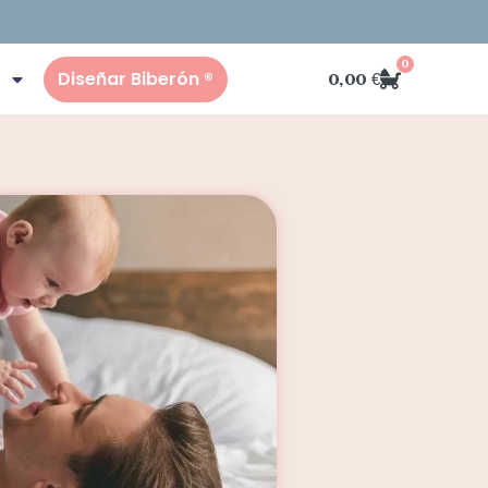
0
Diseñar Biberón ®
0,00
€