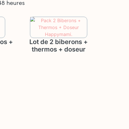
48 heures
mos +
Lot de 2 biberons +
thermos + doseur