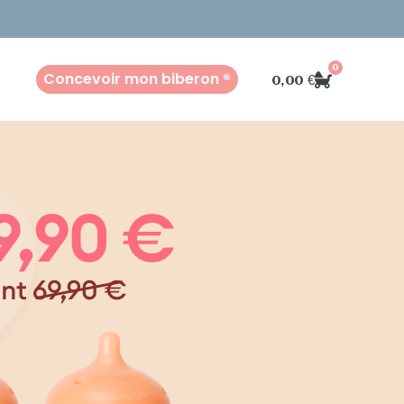
0
Concevoir mon biberon ®
0,00
€
ien constant