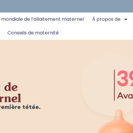
 mondiale de l’allaitement maternel
Á propos de
Conseils de maternité
rité, conciliation réelle et sout
la forme de votre sein