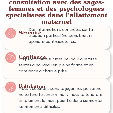
consultation avec des sages-
femmes et des psychologues
spécialisées dans l'allaitement
maternel
Des informations concrètes sur ta
Sérénité
situation particulière, sans bruit ni
opinions contradictoires.
Confiance
Un programme sur mesure, pour que tu te
sentes à nouveau en pleine forme et en
confiance à chaque prise.
Validation
Nous t’écoutons sans te juger ; ici, personne
ne te fera te sentir « mal », nous te tendrons
simplement la main pour t’aider à surmonter
les moments difficiles.