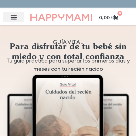
📦 Envío gratis península a partir de 39€*
💌 Maternidad real.
📦 Envío gratis península a partir de 39€*
💌 Maternidad real.
📦 Envío gratis península a partir de 39€*
💌 Maternidad real.
Suscríbete aquí
Suscríbete aquí
Suscríbete aquí
0
0,00
€
GUÍA VITAL
Para disfrutar de tu bebé sin
miedo y con total confianza
Tu guía práctica para superar los primeros días y
meses con tu recién nacido