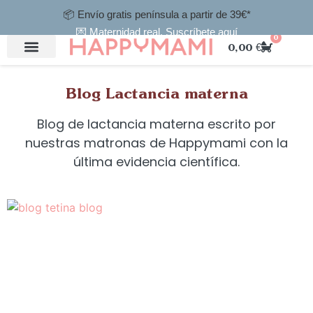
📦 Envío gratis península a partir de 39€*
💌 Maternidad real.
Suscríbete aquí
0
0,00
€
Oferta semana de la lactancia materna
Regalar Happymami
Puntos de venta física
Consejos maternidad
Blog Lactancia materna
Blog de lactancia materna escrito por
nuestras matronas de Happymami con la
última evidencia científica.