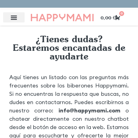
📦 Envío gratis península a partir de 49€*
💌 Maternidad real.
📦 Envío gratis península a partir de 49€*
💌 Maternidad real.
📦 Envío gratis península a partir de 49€*
💌 Maternidad real.
Suscríbete aquí
Suscríbete aquí
Suscríbete aquí
0
0,00
€
¿Tienes dudas?
Estaremos encantadas de
ayudarte
Aquí tienes un listado con las preguntas más
frecuentes sobre los biberones Happymami.
Si no encuentras la respuesta que buscas, no
dudes en contactarnos. Puedes escribirnos a
nuestro correo:
info@happymami.com
o
chatear directamente con nuestro chatbot
desde el botón de acceso en la web. Estamos
aquí para escucharte y ofrecerte la mejor