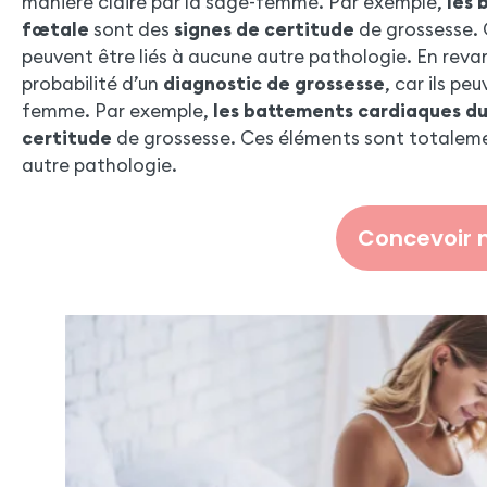
manière claire par la sage-femme. Par exemple,
les 
fœtale
sont des
signes de certitude
de grossesse. 
peuvent être liés à aucune autre pathologie. En rev
probabilité d’un
diagnostic de grossesse
, car ils pe
femme. Par exemple,
les battements cardiaques d
certitude
de grossesse. Ces éléments sont totalement
autre pathologie.
Concevoir 