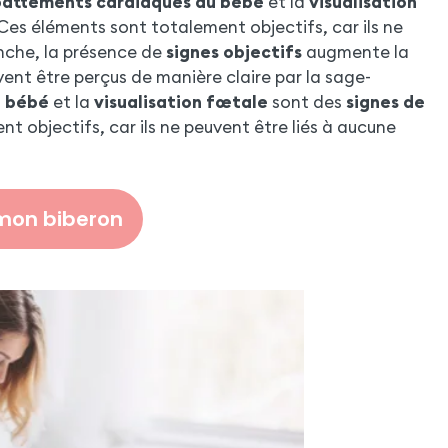
battements cardiaques du bébé
et la
visualisation
Ces éléments sont totalement objectifs, car ils ne
anche, la présence de
signes objectifs
augmente la
uvent être perçus de manière claire par la sage-
u bébé
et la
visualisation fœtale
sont des
signes de
 objectifs, car ils ne peuvent être liés à aucune
mon biberon