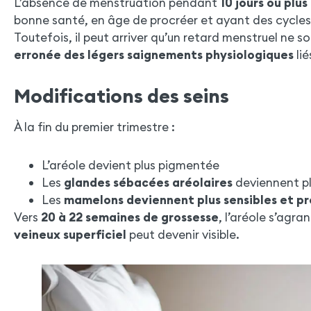
L’absence de menstruation pendant
10 jours ou plus
bonne santé, en âge de procréer et ayant des cycles 
Toutefois, il peut arriver qu’un retard menstruel ne s
erronée des légers saignements physiologiques
lié
Modifications des seins
À la fin du premier trimestre :
L’aréole devient plus pigmentée
Les
glandes sébacées aréolaires
deviennent pl
Les
mamelons deviennent plus sensibles et p
Vers
20 à 22 semaines de grossesse
, l’aréole s’agr
veineux superficiel
peut devenir visible.