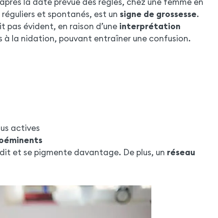
après la date prévue des règles, chez une femme en
réguliers et spontanés, est un
signe de grossesse
.
oit pas évident, en raison d’une
interprétation
s à la nidation, pouvant entraîner une confusion.
us actives
roéminents
andit et se pigmente davantage. De plus, un
réseau