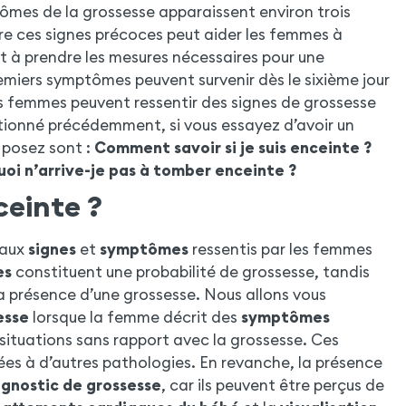
tômes de la grossesse apparaissent environ trois
re ces signes précoces peut aider les femmes à
t à prendre les mesures nécessaires pour une
emiers symptômes peuvent survenir dès le sixième jour
es femmes peuvent ressentir des signes de grossesse
tionné précédemment, si vous essayez d’avoir un
 posez sont :
Comment savoir si je suis enceinte ?
oi n’arrive-je pas à tomber enceinte ?
ceinte ?
 aux
signes
et
symptômes
ressentis par les femmes
es
constituent une probabilité de grossesse, tandis
a présence d’une grossesse. Nous allons vous
esse
lorsque la femme décrit des
symptômes
s situations sans rapport avec la grossesse. Ces
ées à d’autres pathologies. En revanche, la présence
agnostic de grossesse
, car ils peuvent être perçus de