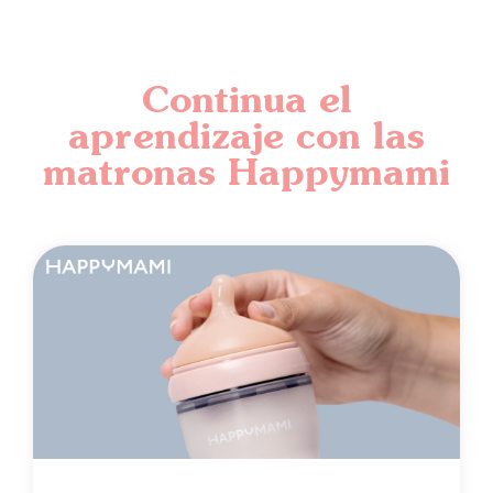
Continua el
aprendizaje con las
matronas Happymami​