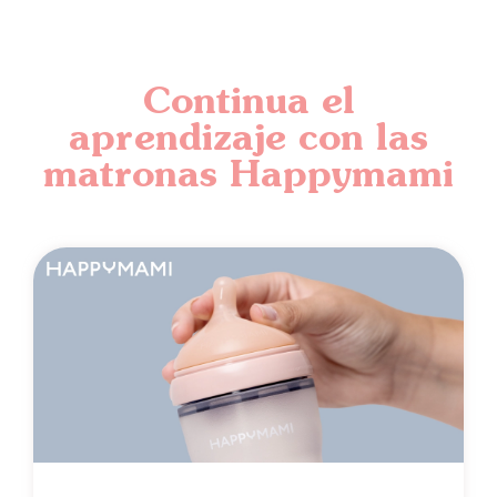
Continua el
aprendizaje con las
matronas Happymami​